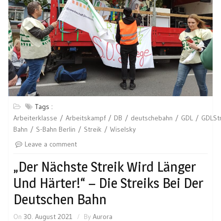
Tags :
Arbeiterklasse
Arbeitskampf
DB
deutschebahn
GDL
GDLStr
Bahn
S-Bahn Berlin
Streik
Wiselsky
Leave a comment
„Der Nächste Streik Wird Länger
Und Härter!“ – Die Streiks Bei Der
Deutschen Bahn
On
30. August 2021
By
Aurora