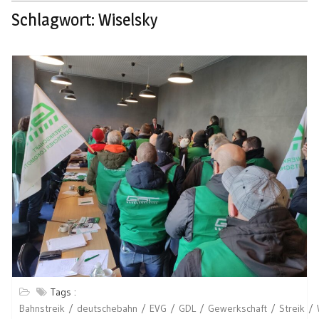
Schlagwort:
Wiselsky
Tags :
Bahnstreik
deutschebahn
EVG
GDL
Gewerkschaft
Streik