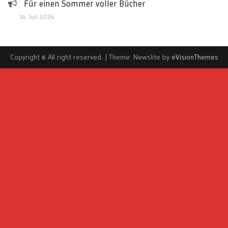
Für einen Sommer voller Bücher
14. Juli 2026
Copyright © All right reserved.
|
Theme: Newslite by
eVisionThemes