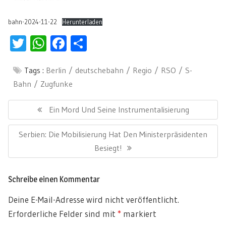
bahn-2024-11-22
Herunterladen
Twitter
WhatsApp
Facebook
Teilen
Tags :
Berlin
deutschebahn
Regio
RSO
S-
Bahn
Zugfunke
Beitragsnavigation
Previous
Ein Mord Und Seine Instrumentalisierung
Post:
Next
Serbien: Die Mobilisierung Hat Den Ministerpräsidenten
Post:
Besiegt!
Schreibe einen Kommentar
Deine E-Mail-Adresse wird nicht veröffentlicht.
Erforderliche Felder sind mit
*
markiert