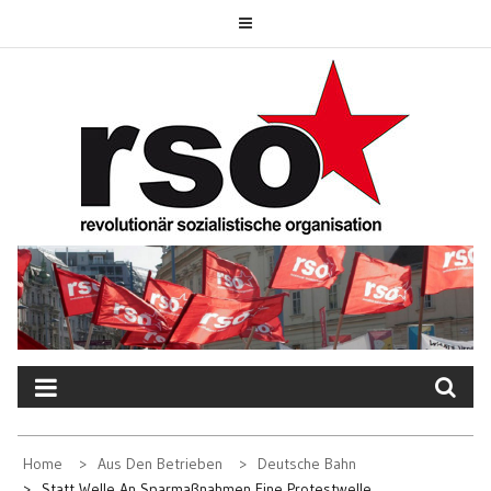
Skip
to
content
REVOLUTIONÄR
SOZIALISTISCHE
ORGANISATION
Home
Aus Den Betrieben
Deutsche Bahn
Statt Welle An Sparmaßnahmen Eine Protestwelle