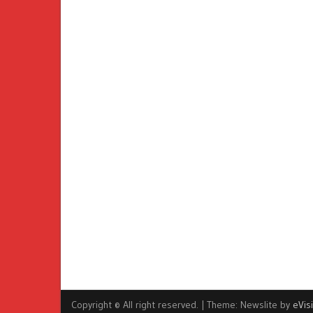
Copyright © All right reserved.
|
Theme: Newslite by
eVis