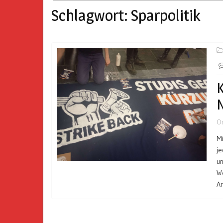
Schlagwort:
Sparpolitik
K
N
O
Mi
je
un
We
A