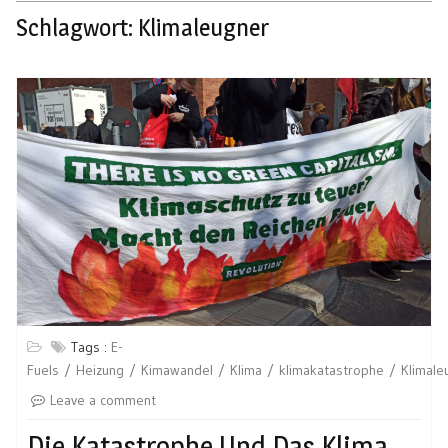
Schlagwort:
Klimaleugner
Tags :
E-
Fuels
Heizung
Kimawandel
Klima
klimakatastrophe
Klimale
Leave a comment
Die Katastrophe Und Das Klima