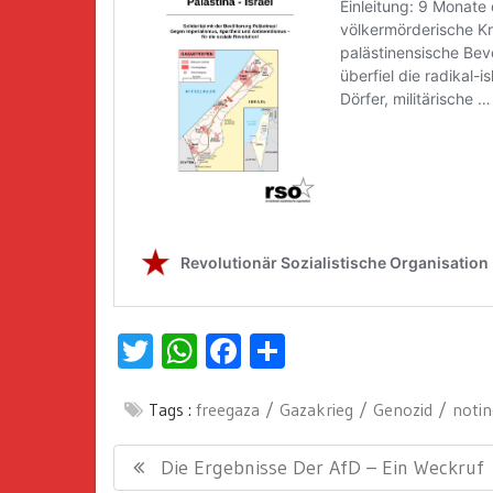
Twitter
WhatsApp
Facebook
Teilen
Tags :
freegaza
Gazakrieg
Genozid
noti
Beitragsnavigation
Previous
Die Ergebnisse Der AfD – Ein Weckruf