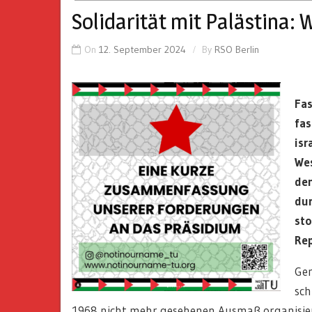
Solidarität mit Palästina: 
On
12. September 2024
By
RSO Berlin
Fas
fas
isr
Wes
den
dur
sto
Rep
Ger
sch
1968 nicht mehr gesehenen Ausmaß organisiert