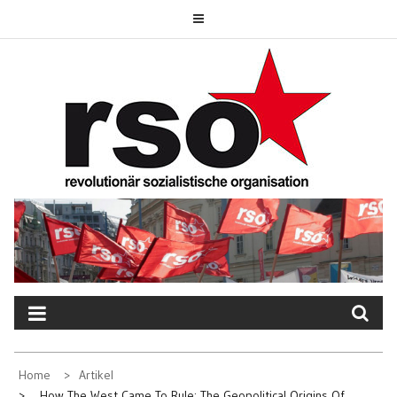
Skip
to
content
REVOLUTIONÄR
SOZIALISTISCHE
ORGANISATION
Home
Artikel
„How The West Came To Rule: The Geopolitical Origins Of