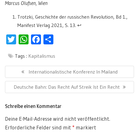
Marcus Olufsen, Wien
Trotzki, Geschichte der russischen Revolution, Bd 1.,
Manifest Verlag 2021, S. 13.
↩︎
Twitter
WhatsApp
Facebook
Teilen
Tags :
Kapitalismus
Beitragsnavigation
Previous
Internationalistische Konferenz In Mailand
Post:
Next
Deutsche Bahn: Das Recht Auf Streik Ist Ein Recht
Post:
Schreibe einen Kommentar
Deine E-Mail-Adresse wird nicht veröffentlicht.
Erforderliche Felder sind mit
*
markiert