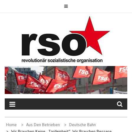
Skip
to
content
REVOLUTIONÄR
SOZIALISTISCHE
ORGANISATION
Home
Aus Den Betrieben
Deutsche Bahn
Wir Brauchen Keine „Tarifeinheit“, Wir Brauchen Bessere