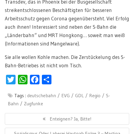
Transdev, das in Phoenix bei der Busgesellschaft
streikentschlossenen Beschäftigten für besseren
Arbeitsschutz gegen Corona gegenübersteht. Viel Erfolg
auch ihnen! Interessiert sind neben der S-Bahn die
„Länderbahn“ und MRT Hongkong… soweit man weiß
(Informationen sind Mangelware).
Sie alle wollen Kohle machen. Die Zerstückelung des S-
Bahn-Betriebes ist nicht vom Tisch.
Twitter
WhatsApp
Facebook
Teilen
Tags :
deutschebahn
EVG
GDL
Regio
S-
Bahn
Zugfunke
Beitragsnavigation
Previous
Enteignen? Ja, Bitte!
Post:
Next
Sozialismus Oder Laberei Hautnah Folge 3 – Martina