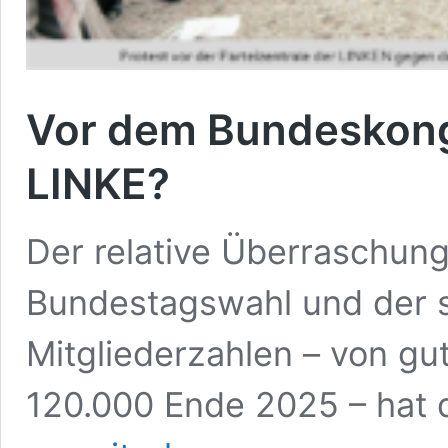
Vor dem Bundeskong
LINKE?
Der relative Überraschung
Bundestagswahl und der s
Mitgliederzahlen – von g
120.000 Ende 2025 – hat d
Vor